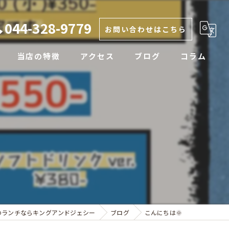
044-328-9779
お問い合わせはこちら
当店の特徴
アクセス
ブログ
コラム
カレー
生姜焼き
ラフテー
テイクアウト
定食
のランチならキングアンドジェシー
ブログ
こんにちは🌞