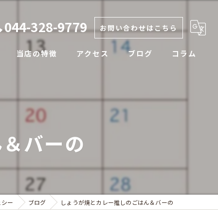
044-328-9779
お問い合わせはこちら
当店の特徴
アクセス
ブログ
コラム
カレー
生姜焼き
ん＆バーの
ラフテー
テイクアウト
定食
ェシー
ブログ
しょうが焼とカレー推しのごはん＆バーの