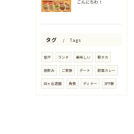
こんにちわ！
タグ
Tags
登戸
ランチ
美味しい
駅チカ
昼飲み
ご家族
デート
欧風カレー
向ヶ丘遊園
角煮
ディナー
SPF豚