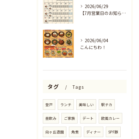
2026/06/29
【7月営業日のお知らせ🌻】
2026/06/04
こんにちわ！
タグ
Tags
登戸
ランチ
美味しい
駅チカ
昼飲み
ご家族
デート
欧風カレー
向ヶ丘遊園
角煮
ディナー
SPF豚