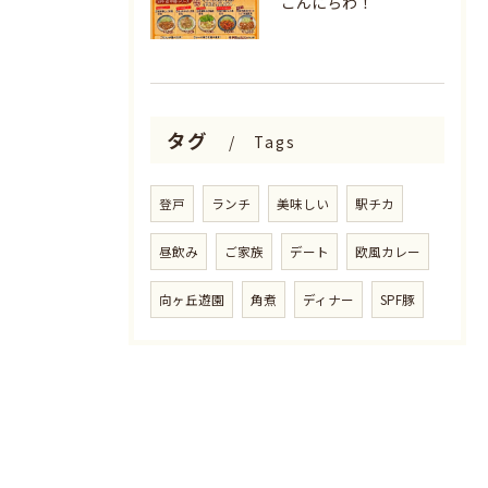
こんにちわ！
タグ
Tags
登戸
ランチ
美味しい
駅チカ
昼飲み
ご家族
デート
欧風カレー
向ヶ丘遊園
角煮
ディナー
SPF豚