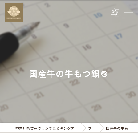
国産牛の牛もつ鍋🍲
神奈川県登戸のランチならキングアンドジェシー
ブログ
国産牛の牛もつ鍋🍲