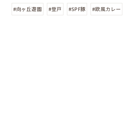
#向ヶ丘遊園
#登戸
#SPF豚
#欧風カレー