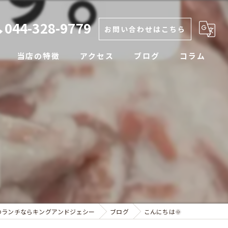
044-328-9779
お問い合わせはこちら
当店の特徴
アクセス
ブログ
コラム
カレー
生姜焼き
ラフテー
テイクアウト
定食
のランチならキングアンドジェシー
ブログ
こんにちは🌞